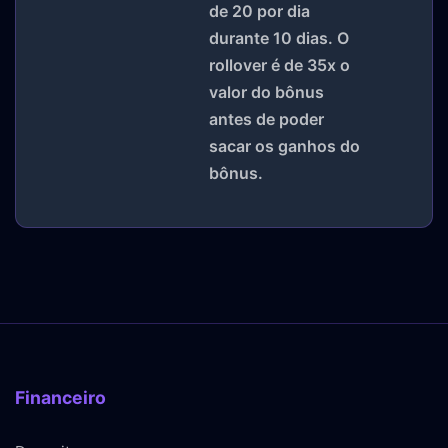
de 20 por dia
durante 10 dias. O
rollover é de 35x o
valor do bônus
antes de poder
sacar os ganhos do
bônus.
Financeiro