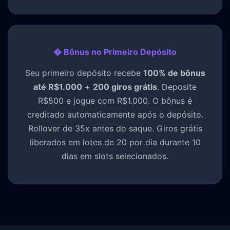
� Bônus no Primeiro Depósito
Seu primeiro depósito recebe
100% de bônus
até R$1.000
+
200 giros grátis
. Deposite
R$500 e jogue com R$1.000. O bônus é
creditado automaticamente após o depósito.
Rollover de 35x antes do saque. Giros grátis
liberados em lotes de 20 por dia durante 10
dias em slots selecionados.