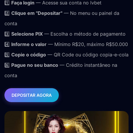
1️⃣
Faça login
— Acesse sua conta no lvbet
2️⃣
Clique em "Depositar"
— No menu ou painel da
conta
3️⃣
Selecione PIX
— Escolha o método de pagamento
4️⃣
Informe o valor
— Mínimo R$20, máximo R$50.000
5️⃣
Copie o código
— QR Code ou código copia-e-cola
6️⃣
Pague no seu banco
— Crédito instantâneo na
conta
DEPOSITAR AGORA