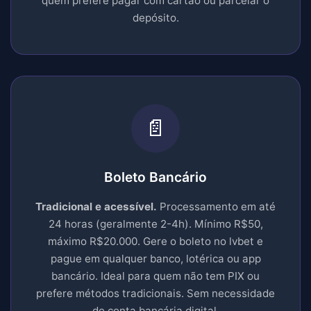
quem prefere pagar com cartão ou parcelar o
depósito.
📄
Boleto Bancário
Tradicional e acessível.
Processamento em até
24 horas (geralmente 2-4h). Mínimo R$50,
máximo R$20.000. Gere o boleto no lvbet e
pague em qualquer banco, lotérica ou app
bancário. Ideal para quem não tem PIX ou
prefere métodos tradicionais. Sem necessidade
de conta bancária digital.