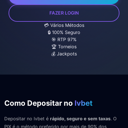
FAZER LOGIN
💳 Vários Métodos
🔒 100% Seguro
🎯 RTP 97%
🏆 Torneios
💰 Jackpots
Como Depositar no
lvbet
Depositar no lvbet é
rápido, seguro e sem taxas
. O
PIX é o método preferido por mais de 90% dos