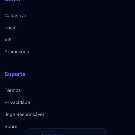
Cadastrar
Login
VIP
Promoções
Suporte
Termos
Privacidade
Jogo Responsável
Sobre