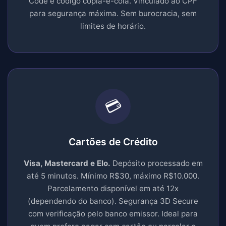
Code e código copia-e-cola. Vinculado ao CPF
para segurança máxima. Sem burocracia, sem
limites de horário.
💳
Cartões de Crédito
Visa, Mastercard e Elo.
Depósito processado em
até 5 minutos. Mínimo R$30, máximo R$10.000.
Parcelamento disponível em até 12x
(dependendo do banco). Segurança 3D Secure
com verificação pelo banco emissor. Ideal para