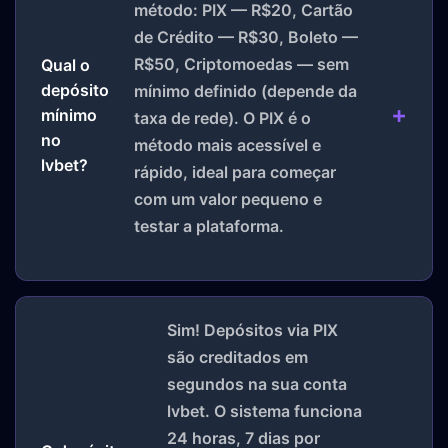
método: PIX — R$20, Cartão
de Crédito — R$30, Boleto —
R$50, Criptomoedas — sem
Qual o
depósito
mínimo definido (depende da
mínimo
taxa de rede). O PIX é o
no
método mais acessível e
lvbet?
rápido, ideal para começar
com um valor pequeno e
testar a plataforma.
Sim! Depósitos via PIX
são creditados em
segundos na sua conta
lvbet. O sistema funciona
24 horas, 7 dias por