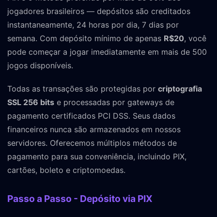
jogadores brasileiros — depósitos são creditados
instantaneamente, 24 horas por dia, 7 dias por
semana. Com depósito mínimo de apenas
R$20
, você
pode começar a jogar imediatamente em mais de 500
jogos disponíveis.
Todas as transações são protegidas por
criptografia
SSL 256 bits
e processadas por gateways de
pagamento certificados PCI DSS. Seus dados
financeiros nunca são armazenados em nossos
servidores. Oferecemos múltiplos métodos de
pagamento para sua conveniência, incluindo PIX,
cartões, boleto e criptomoedas.
Passo a Passo - Depósito via PIX