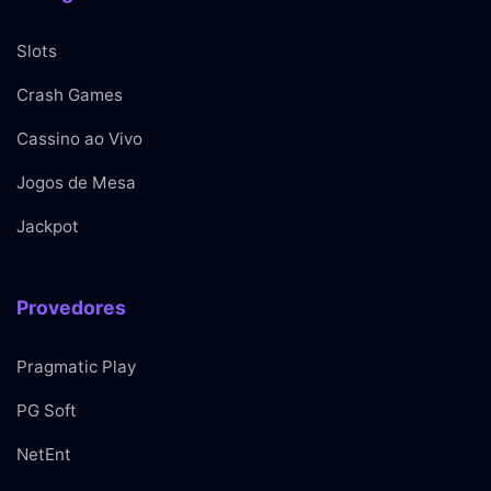
Slots
Crash Games
Cassino ao Vivo
Jogos de Mesa
Jackpot
Provedores
Pragmatic Play
PG Soft
NetEnt