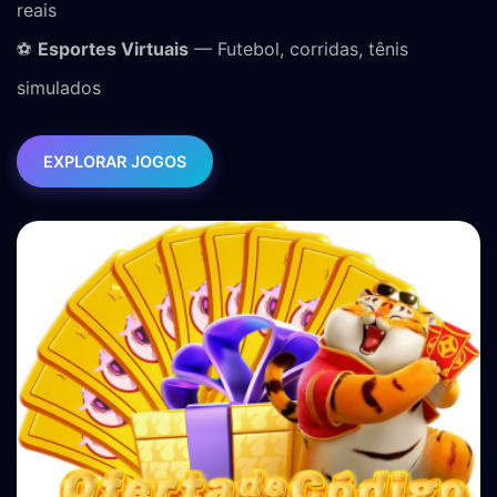
reais
⚽
Esportes Virtuais
— Futebol, corridas, tênis
simulados
EXPLORAR JOGOS