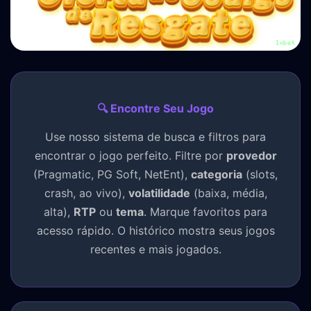
🔍 Encontre Seu Jogo
Use nosso sistema de busca e filtros para
encontrar o jogo perfeito. Filtre por
provedor
(Pragmatic, PG Soft, NetEnt),
categoria
(slots,
crash, ao vivo),
volatilidade
(baixa, média,
alta),
RTP
ou
tema
. Marque favoritos para
acesso rápido. O histórico mostra seus jogos
recentes e mais jogados.