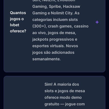
Gaming, Spribe, Hacksaw
Quantos
Gaming e Nolimit City. As
jogos o
categorias incluem slots
lvbet
(300+), crash games, cassino
oferece?
ao vivo, jogos de mesa,
jackpots progressivos e
esportes virtuais. Novos
jogos são adicionados
semanalmente.
Sim! A maioria dos
slots e jogos de mesa
oferece modo demo
gratuito — jogue com