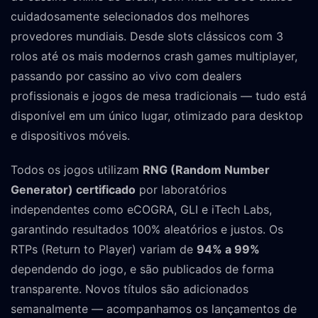
cuidadosamente selecionados dos melhores
provedores mundiais. Desde slots clássicos com 3
rolos até os mais modernos crash games multiplayer,
passando por cassino ao vivo com dealers
profissionais e jogos de mesa tradicionais — tudo está
disponível em um único lugar, otimizado para desktop
e dispositivos móveis.
Todos os jogos utilizam
RNG (Random Number
Generator) certificado
por laboratórios
independentes como eCOGRA, GLI e iTech Labs,
garantindo resultados 100% aleatórios e justos. Os
RTPs (Return to Player) variam de
94% a 99%
dependendo do jogo, e são publicados de forma
transparente. Novos títulos são adicionados
semanalmente — acompanhamos os lançamentos de