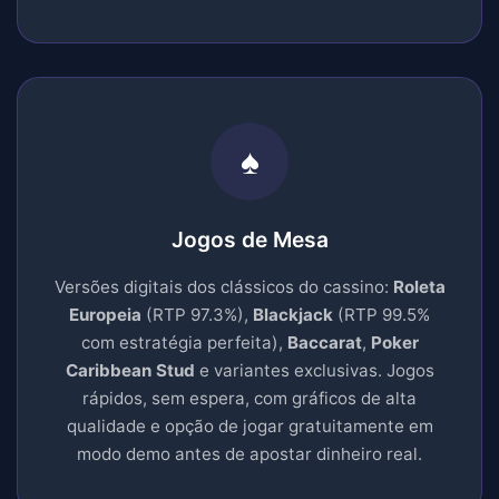
♠️
Jogos de Mesa
Versões digitais dos clássicos do cassino:
Roleta
Europeia
(RTP 97.3%),
Blackjack
(RTP 99.5%
com estratégia perfeita),
Baccarat
,
Poker
Caribbean Stud
e variantes exclusivas. Jogos
rápidos, sem espera, com gráficos de alta
qualidade e opção de jogar gratuitamente em
modo demo antes de apostar dinheiro real.