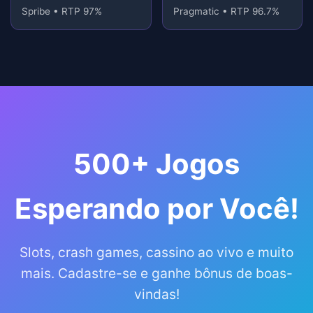
Spribe • RTP 97%
Pragmatic • RTP 96.7%
500+ Jogos
Esperando por Você!
Slots, crash games, cassino ao vivo e muito
mais. Cadastre-se e ganhe bônus de boas-
vindas!