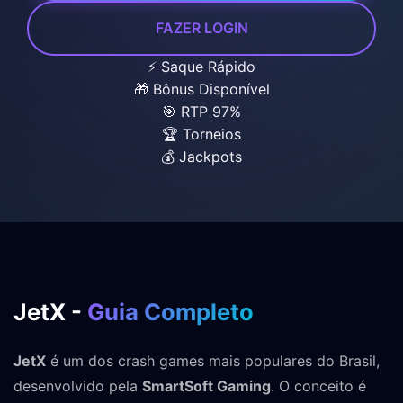
FAZER LOGIN
⚡ Saque Rápido
🎁 Bônus Disponível
🎯 RTP 97%
🏆 Torneios
💰 Jackpots
JetX -
Guia Completo
JetX
é um dos crash games mais populares do Brasil,
desenvolvido pela
SmartSoft Gaming
. O conceito é