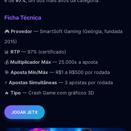
é de
97%
, um dos mais altos da categoria.
Ficha Técnica
🎮
Provedor
— SmartSoft Gaming (Geórgia, fundada
2015)
📊
RTP
— 97% (certificado)
💰
Multiplicador Máx
— 25.000x a aposta
🎯
Aposta Mín/Máx
— R$1 a R$500 por rodada
⚡
Apostas Simultâneas
— 3 apostas por rodada
🔥
Tipo
— Crash Game com gráficos 3D
JOGAR JETX