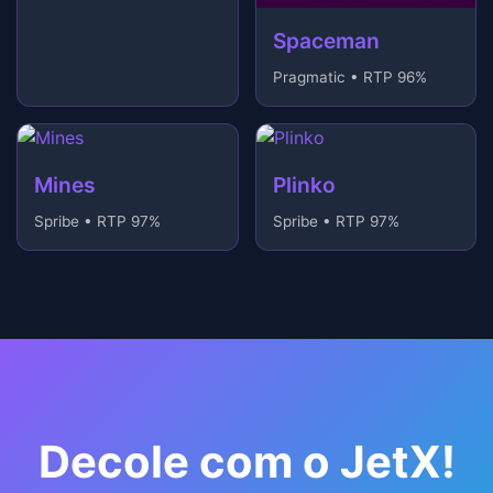
Spaceman
Pragmatic • RTP 96%
Mines
Plinko
Spribe • RTP 97%
Spribe • RTP 97%
Decole com o JetX!