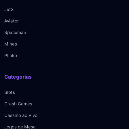
JetX
Aviator
Spaceman
Mines
Plinko
Categorias
Slots
Crash Games
Cassino ao Vivo
Jogos de Mesa