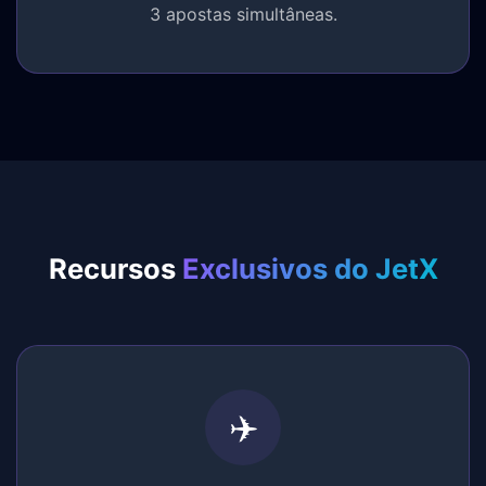
3 apostas simultâneas.
Recursos
Exclusivos do JetX
✈️