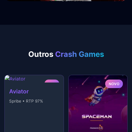
Outros
Crash Games
HOT
NOVO
Aviator
Spribe • RTP 97%