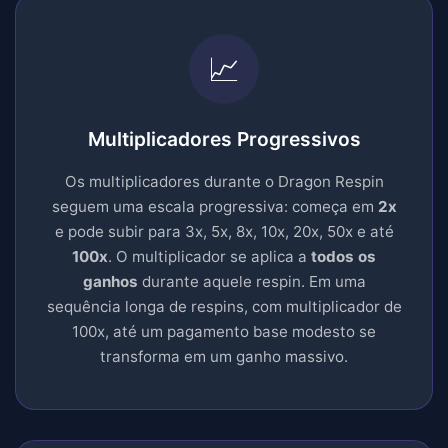
📈
Multiplicadores Progressivos
Os multiplicadores durante o Dragon Respin
seguem uma escala progressiva: começa em
2x
e pode subir para 3x, 5x, 8x, 10x, 20x, 50x e até
100x
. O multiplicador se aplica a
todos os
ganhos
durante aquele respin. Em uma
sequência longa de respins, com multiplicador de
100x, até um pagamento base modesto se
transforma em um ganho massivo.