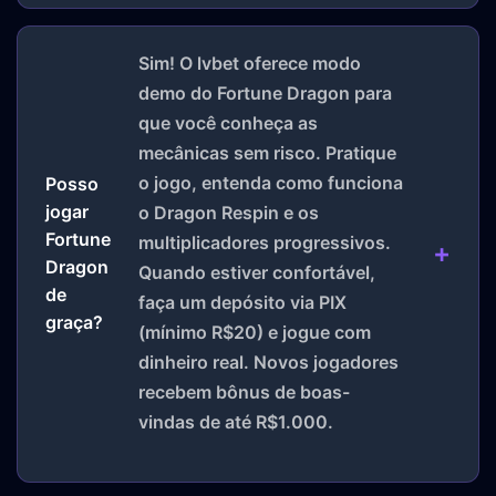
Sim! O lvbet oferece modo
demo do Fortune Dragon para
que você conheça as
mecânicas sem risco. Pratique
o jogo, entenda como funciona
Posso
jogar
o Dragon Respin e os
Fortune
multiplicadores progressivos.
Dragon
Quando estiver confortável,
de
faça um depósito via PIX
graça?
(mínimo R$20) e jogue com
dinheiro real. Novos jogadores
recebem bônus de boas-
vindas de até R$1.000.