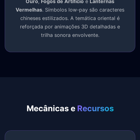
Ouro
,
Fogos de Artifício
e
Lanternas
Vermelhas
. Símbolos low-pay são caracteres
chineses estilizados. A temática oriental é
reforçada por animações 3D detalhadas e
trilha sonora envolvente.
Mecânicas e
Recursos