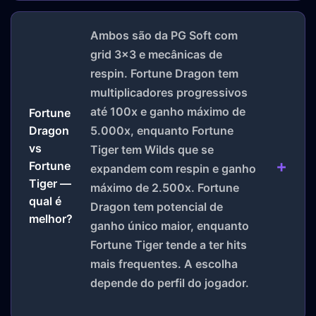
Ambos são da PG Soft com
grid 3x3 e mecânicas de
respin. Fortune Dragon tem
multiplicadores progressivos
até 100x e ganho máximo de
Fortune
5.000x, enquanto Fortune
Dragon
vs
Tiger tem Wilds que se
Fortune
expandem com respin e ganho
Tiger —
máximo de 2.500x. Fortune
qual é
Dragon tem potencial de
melhor?
ganho único maior, enquanto
Fortune Tiger tende a ter hits
mais frequentes. A escolha
depende do perfil do jogador.