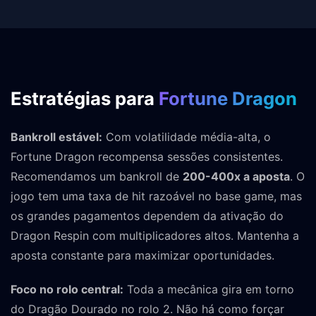
Estratégias para
Fortune Dragon
Bankroll estável:
Com volatilidade média-alta, o
Fortune Dragon recompensa sessões consistentes.
Recomendamos um bankroll de
200-400x a aposta
. O
jogo tem uma taxa de hit razoável no base game, mas
os grandes pagamentos dependem da ativação do
Dragon Respin com multiplicadores altos. Mantenha a
aposta constante para maximizar oportunidades.
Foco no rolo central:
Toda a mecânica gira em torno
do Dragão Dourado no rolo 2. Não há como forçar